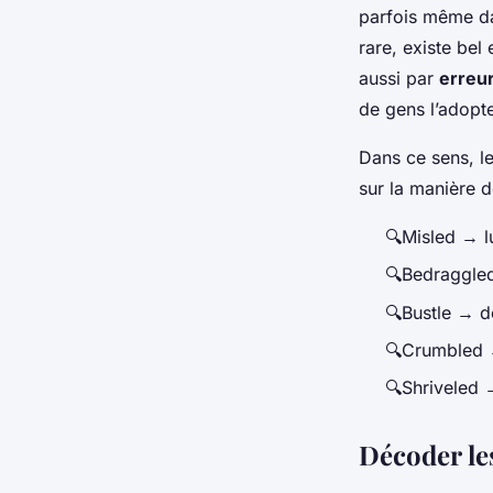
parfois même da
rare, existe be
aussi par
erreu
de gens l’adopte
Dans ce sens, l
sur la manière d
🔍
Misled
→ l
🔍
Bedraggle
🔍
Bustle
→ d
🔍
Crumbled
🔍
Shriveled
→
Décoder le