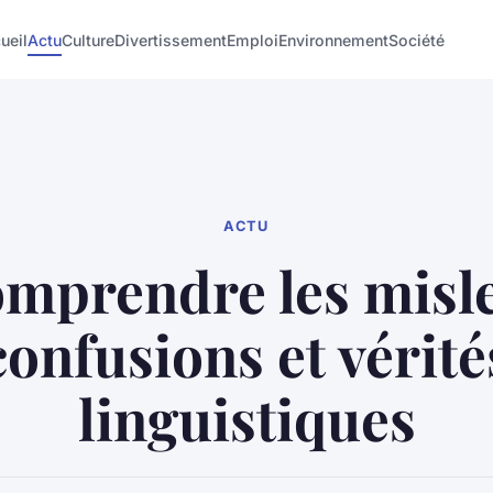
ueil
Actu
Culture
Divertissement
Emploi
Environnement
Société
ACTU
mprendre les misle
confusions et vérité
linguistiques