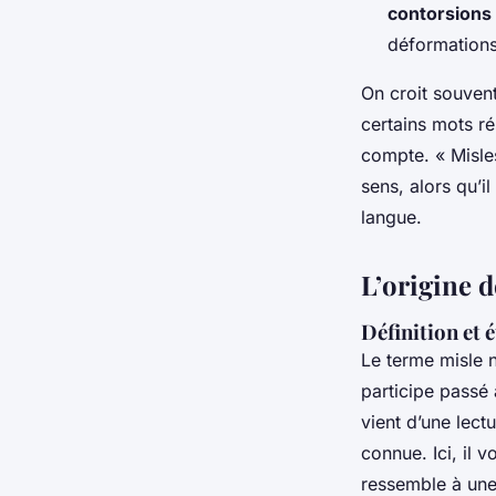
contorsions 
déformations
On croit souvent
certains mots r
compte. « Misles
sens, alors qu’i
langue.
L’origine d
Définition et 
Le terme
misle
n
participe passé
vient d’une lect
connue. Ici, il v
ressemble à une 