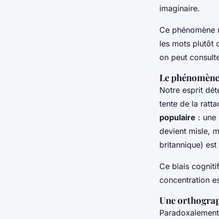
imaginaire.
Ce phénomène n’
les mots plutôt 
on peut consult
Le phénomène
Notre esprit dét
tente de la ratt
populaire
: une 
devient
misle
,
m
britannique) es
Ce biais cogniti
concentration es
Une orthogra
Paradoxalement, 