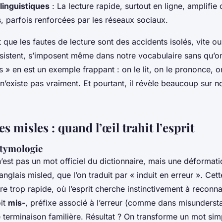
linguistiques
: La lecture rapide, surtout en ligne, amplifie 
, parfois renforcées par les réseaux sociaux.
 que les fautes de lecture sont des accidents isolés, vite ou
ésistent, s’imposent même dans notre vocabulaire sans qu’o
 » en est un exemple frappant : on le lit, on le prononce, on
l n’existe pas vraiment. Et pourtant, il révèle beaucoup sur n
es misles : quand l’œil trahit l’esprit
étymologie
’est pas un mot officiel du dictionnaire, mais une déformat
 anglais
misled
, que l’on traduit par « induit en erreur ». Cet
ure trop rapide, où l’esprit cherche instinctivement à reconna
oit
mis-
, préfixe associé à l’erreur (comme dans
misunderst
terminaison familière. Résultat ? On transforme un mot sim