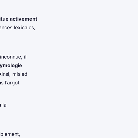
itue activement
ances lexicales,
inconnue, il
tymologie
Ainsi,
misled
s l’argot
 la
ablement,