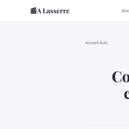
📰
A Lasserre
Acc
Accueil
›
Actu
Co