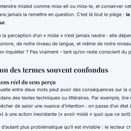
entendre
misled
comme
miss-ell
ou
miss-le
, et conserver ce
ns jamais la remettre en question. C’est là tout le piège :
la
eur
.
la perception d’un « misle » n’est jamais neutre : elle dépe
onore, de notre niveau de langue, et même de notre nivea
s’en inquiéter ? Pas vraiment – tant qu’on reste conscient d
on des termes souvent confondus
sens réel du sens perçu
suelle entre deux mots peut avoir des conséquences sur la
 dans des textes techniques ou littéraires. Par exemple, lire
cher de saisir une nuance d’intention : on passe d’un état (
») à une action inexistante (« avoir mislé » quoi que ce soit)
d’autant plus problématique qu’il est invisible : le lecteur 