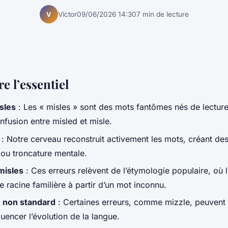
Victor
09/06/2026 14:30
7 min de lecture
V
 l’essentiel
isles
: Les « misles » sont des mots fantômes nés de lecture
nfusion entre
misled
et
misle
.
: Notre cerveau reconstruit activement les mots, créant de
 ou troncature mentale.
misles
: Ces erreurs relèvent de l’étymologie populaire, où l
 racine familière à partir d’un mot inconnu.
 non standard
: Certaines erreurs, comme
mizzle
, peuvent
fluencer l’évolution de la langue.