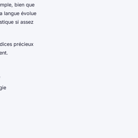
emple, bien que
la langue évolue
stique si assez
ndices précieux
ent.
e
gie