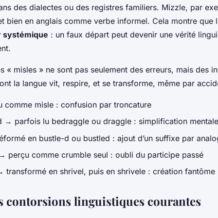
ns des dialectes ou des registres familiers.
Mizzle
, par ex
l et bien en anglais comme verbe informel. Cela montre que 
r systémique
: un faux départ peut devenir une vérité lingui
nt.
es « misles » ne sont pas seulement des erreurs, mais des i
ont la langue vit, respire, et se transforme, même par accid
u comme
misle
: confusion par troncature
d
→ parfois lu
bedraggle
ou
draggle
: simplification mental
éformé en
bustle-d
ou
bustled
: ajout d’un suffixe par analo
→ perçu comme
crumble
seul : oubli du participe passé
 transformé en
shrivel
, puis en
shrivele
: création fantôme
s contorsions linguistiques courantes