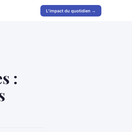
L'impact du quotidien →
s :
s