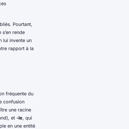
ces
bliés. Pourtant,
n s’en rende
 lui invente un
otre rapport à la
ion fréquente du
te confusion
ître une racine
and
), et
-le
, qui
ple en une entité