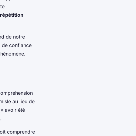
tte
 répétition
nd de notre
u de confiance
u phénomène.
 compréhension
misle
au lieu de
« avoir été
.
croit comprendre