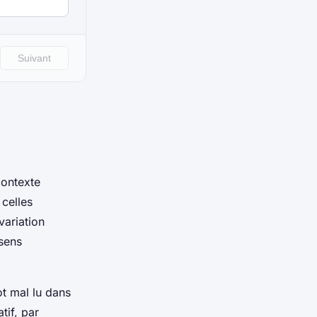
contexte
 celles
variation
sens
ot mal lu dans
tif, par